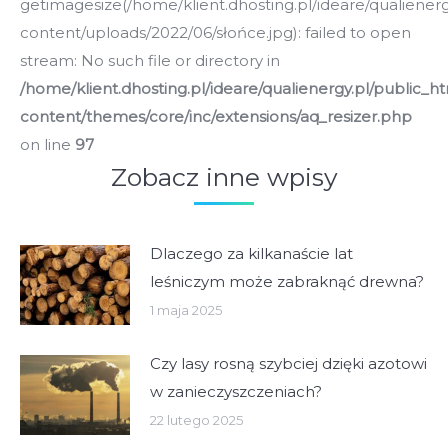
getimagesize(/home/klient.dhosting.pl/ideare/qualiener
content/uploads/2022/06/słońce.jpg): failed to open
stream: No such file or directory in
/home/klient.dhosting.pl/ideare/qualienergy.pl/public_h
content/themes/core/inc/extensions/aq_resizer.php
on line
97
Zobacz inne wpisy
Dlaczego za kilkanaście lat
leśniczym może zabraknąć drewna?
1 maja 2025
Czy lasy rosną szybciej dzięki azotowi
w zanieczyszczeniach?
22 lutego 2025