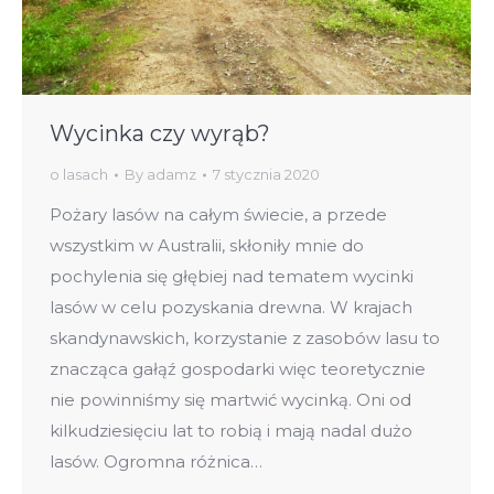
Wycinka czy wyrąb?
o lasach
By
adamz
7 stycznia 2020
Pożary lasów na całym świecie, a przede
wszystkim w Australii, skłoniły mnie do
pochylenia się głębiej nad tematem wycinki
lasów w celu pozyskania drewna. W krajach
skandynawskich, korzystanie z zasobów lasu to
znacząca gałąź gospodarki więc teoretycznie
nie powinniśmy się martwić wycinką. Oni od
kilkudziesięciu lat to robią i mają nadal dużo
lasów. Ogromna różnica…