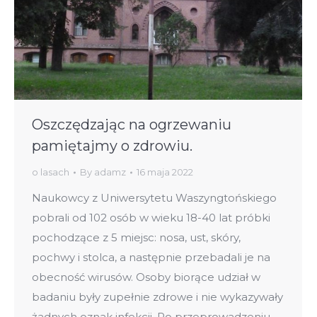
Oszczędzając na ogrzewaniu
pamiętajmy o zdrowiu.
o lasach
By
adamz
16 maja 2022
Naukowcy z Uniwersytetu Waszyngtońskiego
pobrali od 102 osób w wieku 18-40 lat próbki
pochodzące z 5 miejsc: nosa, ust, skóry,
pochwy i stolca, a następnie przebadali je na
obecność wirusów. Osoby biorące udział w
badaniu były zupełnie zdrowe i nie wykazywały
żadnych oznak infekcji. Po przeprowadzeniu