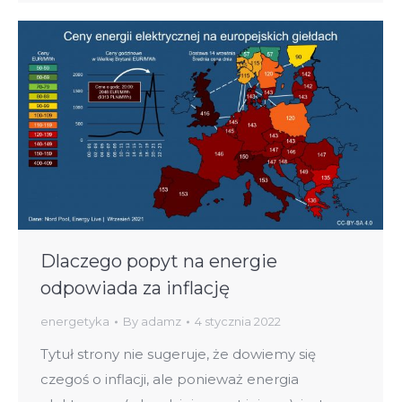
Dlaczego popyt na energie
odpowiada za inflację
energetyka
By
adamz
4 stycznia 2022
Tytuł strony nie sugeruje, że dowiemy się
czegoś o inflacji, ale ponieważ energia