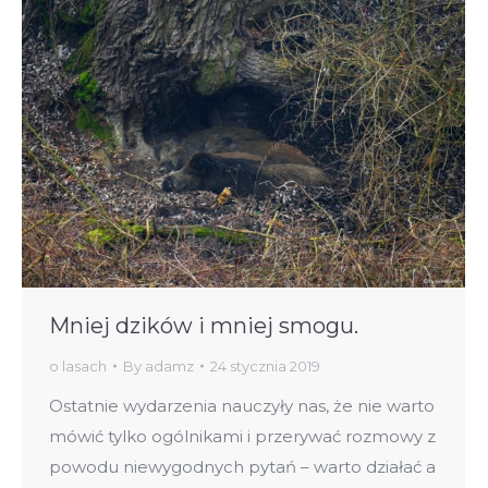
Mniej dzików i mniej smogu.
o lasach
By
adamz
24 stycznia 2019
Ostatnie wydarzenia nauczyły nas, że nie warto
mówić tylko ogólnikami i przerywać rozmowy z
powodu niewygodnych pytań – warto działać a