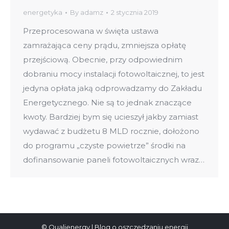
energetyka
By
adamz
2 stycznia 2019
Przeprocesowana w święta ustawa
zamrażająca ceny prądu, zmniejsza opłatę
przejściową. Obecnie, przy odpowiednim
dobraniu mocy instalacji fotowoltaicznej, to jest
jedyna opłata jaką odprowadzamy do Zakładu
Energetycznego. Nie są to jednak znaczące
kwoty. Bardziej bym się ucieszył jakby zamiast
wydawać z budżetu 8 MLD rocznie, dołożono
do programu „czyste powietrze” środki na
dofinansowanie paneli fotowoltaicznych wraz…
© Qualienergy | Blog o oszczędzaniu energii