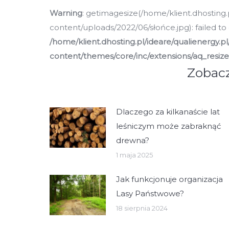
Warning
: getimagesize(/home/klient.dhosting.
content/uploads/2022/06/słońce.jpg): failed to 
/home/klient.dhosting.pl/ideare/qualienergy.p
content/themes/core/inc/extensions/aq_resiz
Zobacz
Dlaczego za kilkanaście lat
leśniczym może zabraknąć
drewna?
1 maja 2025
Jak funkcjonuje organizacja
Lasy Państwowe?
18 sierpnia 2024