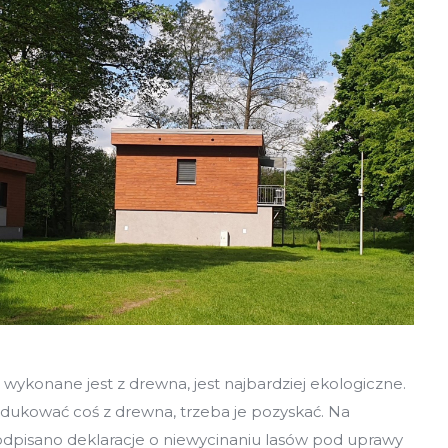
 wykonane jest z drewna, jest najbardziej ekologiczne.
dukować coś z drewna, trzeba je pozyskać. Na
odpisano deklaracje o niewycinaniu lasów pod uprawy