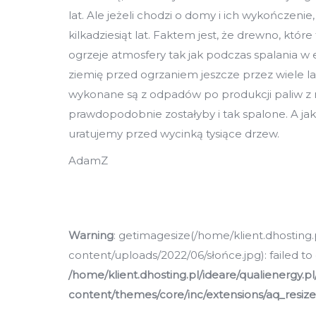
lat. Ale jeżeli chodzi o domy i ich wykończenie,
kilkadziesiąt lat. Faktem jest, że drewno, któr
ogrzeje atmosfery tak jak podczas spalania w e
ziemię przed ogrzaniem jeszcze przez wiele lat
wykonane są z odpadów po produkcji paliw z ro
prawdopodobnie zostałyby i tak spalone. A ja
uratujemy przed wycinką tysiące drzew.
AdamZ
Warning
: getimagesize(/home/klient.dhosting.
content/uploads/2022/06/słońce.jpg): failed to 
/home/klient.dhosting.pl/ideare/qualienergy.p
content/themes/core/inc/extensions/aq_resiz