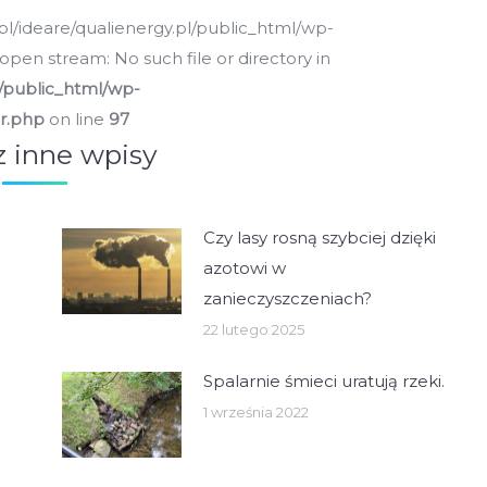
pl/ideare/qualienergy.pl/public_html/wp-
open stream: No such file or directory in
l/public_html/wp-
er.php
on line
97
 inne wpisy
Czy lasy rosną szybciej dzięki
azotowi w
zanieczyszczeniach?
22 lutego 2025
Spalarnie śmieci uratują rzeki.
1 września 2022