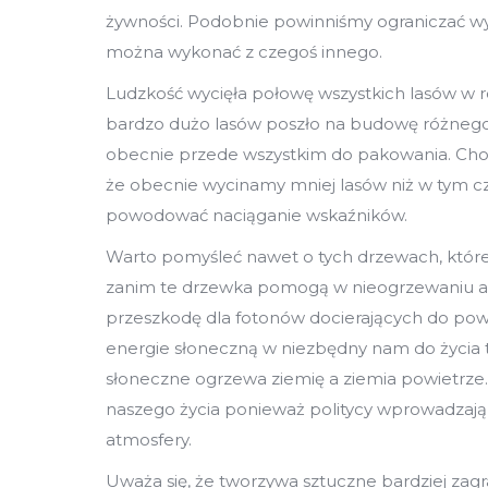
żywności. Podobnie powinniśmy ograniczać wy
można wykonać z czegoś innego.
Ludzkość wycięła połowę wszystkich lasów w r
bardzo dużo lasów poszło na budowę różnego 
obecnie przede wszystkim do pakowania. Choć l
że obecnie wycinamy mniej lasów niż w tym cz
powodować naciąganie wskaźników.
Warto pomyśleć nawet o tych drzewach, które
zanim te drzewka pomogą w nieogrzewaniu atmo
przeszkodę dla fotonów docierających do powie
energie słoneczną w niezbędny nam do życia 
słoneczne ogrzewa ziemię a ziemia powietrze.
naszego życia ponieważ politycy wprowadzają
atmosfery.
Uważa się, że tworzywa sztuczne bardziej zagra