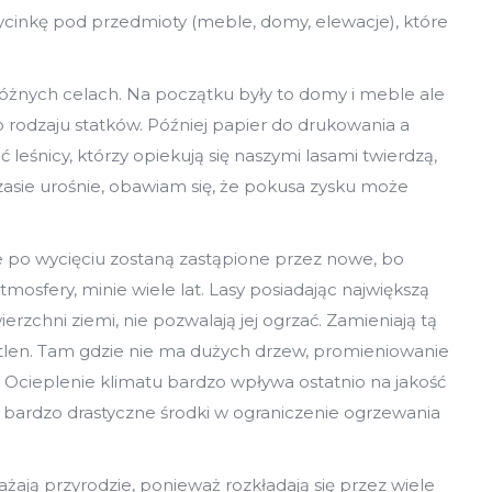
cinkę pod przedmioty (meble, domy, elewacje), które
óżnych celach. Na początku były to domy i meble ale
rodzaju statków. Później papier do drukowania a
eśnicy, którzy opiekują się naszymi lasami twierdzą,
asie urośnie, obawiam się, że pokusa zysku może
 po wycięciu zostaną zastąpione przez nowe, bo
sfery, minie wiele lat. Lasy posiadając największą
rzchni ziemi, nie pozwalają jej ogrzać. Zamieniają tą
tlen. Tam gdzie nie ma dużych drzew, promieniowanie
 Ocieplenie klimatu bardzo wpływa ostatnio na jakość
 bardzo drastyczne środki w ograniczenie ogrzewania
żają przyrodzie, ponieważ rozkładają się przez wiele