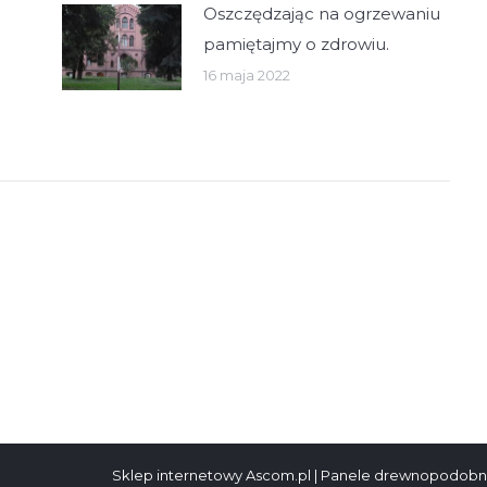
Oszczędzając na ogrzewaniu
pamiętajmy o zdrowiu.
16 maja 2022
Sklep internetowy Ascom.pl
|
Panele drewnopodobn