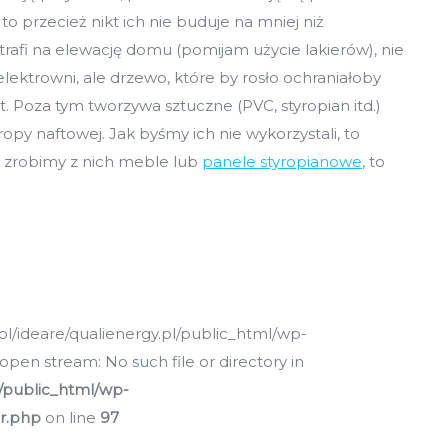
 to przecież nikt ich nie buduje na mniej niż
e trafi na elewację domu (pomijam użycie lakierów), nie
lektrowni, ale drzewo, które by rosło ochraniałoby
. Poza tym tworzywa sztuczne (PVC, styropian itd.)
py naftowej. Jak byśmy ich nie wykorzystali, to
k zrobimy z nich meble lub
panele styropianowe
, to
pl/ideare/qualienergy.pl/public_html/wp-
open stream: No such file or directory in
l/public_html/wp-
er.php
on line
97