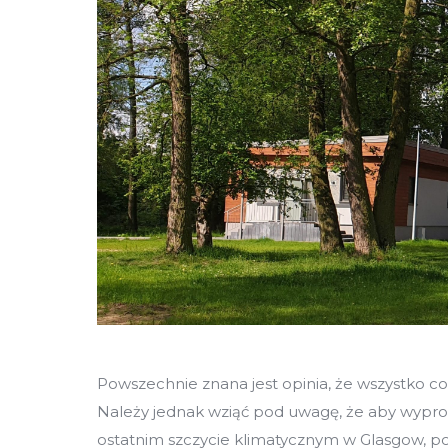
Powszechnie znana jest opinia, że wszystko co
Należy jednak wziąć pod uwagę, że aby wypro
ostatnim szczycie klimatycznym w Glasgow, p