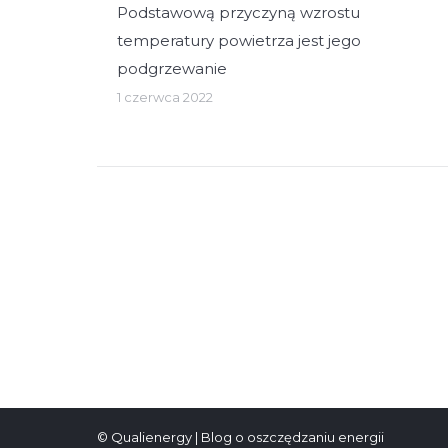
Podstawową przyczyną wzrostu
temperatury powietrza jest jego
podgrzewanie
1 czerwca 2022
© Qualienergy | Blog o oszczędzaniu energii