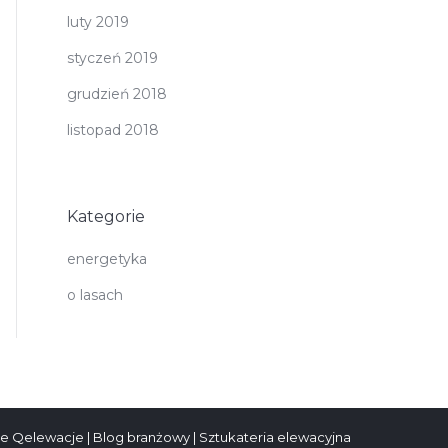
luty 2019
styczeń 2019
grudzień 2018
listopad 2018
Kategorie
energetyka
o lasach
e Qelewacje
|
Blog branżowy
|
Sztukateria elewacyjna