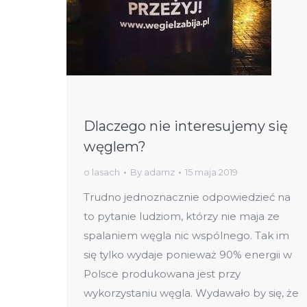
Dlaczego nie interesujemy się
węglem?
o lasach
By
adamz
15 maja 2019
Trudno jednoznacznie odpowiedzieć na
to pytanie ludziom, którzy nie maja ze
spalaniem węgla nic wspólnego. Tak im
się tylko wydaje ponieważ 90% energii w
Polsce produkowana jest przy
wykorzystaniu węgla. Wydawało by się, że