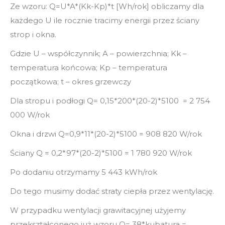
Ze wzoru: Q=U*A*(Kk-Kp)*t [Wh/rok] obliczamy dla
każdego U ile rocznie tracimy energii przez ściany
strop i okna.
Gdzie U – współczynnik; A – powierzchnia; Kk –
temperatura końcowa; Kp – temperatura
początkowa; t – okres grzewczy
Dla stropu i podłogi Q= 0,15*200*(20-2)*5100 = 2 754
000 W/rok
Okna i drzwi Q=0,9*11*(20-2)*5100 = 908 820 W/rok
Ściany Q = 0,2*97*(20-2)*5100 = 1 780 920 W/rok
Po dodaniu otrzymamy 5 443 kWh/rok
Do tego musimy dodać straty ciepła przez wentylację.
W przypadku wentylacji grawitacyjnej użyjemy
przekształconego już wzoru Q= 38*kubatura =