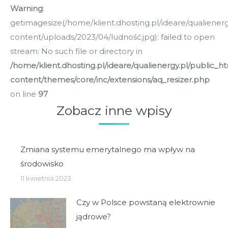
Warning
:
getimagesize(/home/klient.dhosting.pl/ideare/qualiener
content/uploads/2023/04/ludność.jpg): failed to open
stream: No such file or directory in
/home/klient.dhosting.pl/ideare/qualienergy.pl/public_h
content/themes/core/inc/extensions/aq_resizer.php
on line
97
Zobacz inne wpisy
Zmiana systemu emerytalnego ma wpływ na
środowisko
11 kwietnia 2023
Czy w Polsce powstaną elektrownie
jądrowe?