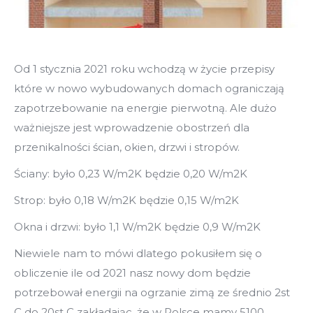
Od 1 stycznia 2021 roku wchodzą w życie przepisy
które w nowo wybudowanych domach ograniczają
zapotrzebowanie na energie pierwotną. Ale dużo
ważniejsze jest wprowadzenie obostrzeń dla
przenikalności ścian, okien, drzwi i stropów.
Ściany: było 0,23 W/m2K będzie 0,20 W/m2K
Strop: było 0,18 W/m2K będzie 0,15 W/m2K
Okna i drzwi: było 1,1 W/m2K będzie 0,9 W/m2K
Niewiele nam to mówi dlatego pokusiłem się o
obliczenie ile od 2021 nasz nowy dom będzie
potrzebował energii na ogrzanie zimą ze średnio 2st
C do 20st C zakładając, że w Polsce mamy 5100