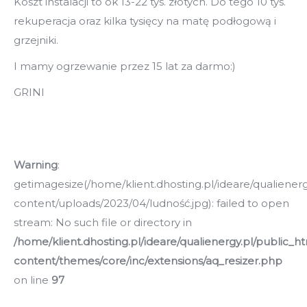
Koszt instalacji to ok 13-22 tys. złotych. Do tego 10 tys.
rekuperacja oraz kilka tysięcy na matę podłogową i
grzejniki.
I mamy ogrzewanie przez 15 lat za darmo:)
GRINI
Warning
:
getimagesize(/home/klient.dhosting.pl/ideare/qualiener
content/uploads/2023/04/ludność.jpg): failed to open
stream: No such file or directory in
/home/klient.dhosting.pl/ideare/qualienergy.pl/public_h
content/themes/core/inc/extensions/aq_resizer.php
on line
97